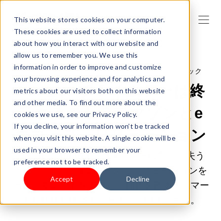
This website stores cookies on your computer.
These cookies are used to collect information
about how you interact with our website and
allow us to remember you. We use this
information in order to improve and customize
2025/05/21 19:00:00 |
ウェブサイトのトラフィック
your browsing experience and for analytics and
Amazonプライムデーは終
metrics about our visitors both on this website
and other media. To find out more about the
了するのか？アマゾンとe
cookies we use, see our Privacy Policy.
If you decline, your information won’t be tracked
コマース・ソリューション
when you visit this website. A single cookie will be
used in your browser to remember your
2025年、Amazonプライムデーは勢いを失う
preference not to be tracked.
か？アマゾンとeコマース・ソリューションを
Accept
Decline
活用してコストを削減し、利益を高め、スマー
トな戦略を構築する方法をご紹介します。