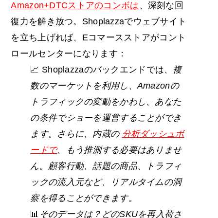
Amazon+DTCストアのコンボは
、深刻な回
復力を解き放つ。Shoplazzaでウェブサイト
を立ち上げれば、Eコマースストアがコント
ロールセンターになります：
📈 Shoplazzaのバックエンドでは
、複
数のマーケットを利用し、Amazonの
トラフィックの変動をかわし、あなた
の条件でショーを運営することができ
ます。さらに、内蔵の
分析ダッシュボ
ードで
、もう推測する必要はありませ
ん。顧客行動、話題の商品、トラフィ
ックの流入元など、リアルタイムの洞
察を得ることができます。
📊
そのデータは？どのSKUを再入荷さ