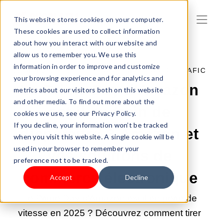
This website stores cookies on your computer.
These cookies are used to collect information
about how you interact with our website and
allow us to remember you. We use this
information in order to improve and customize
22 MAI 2025 02:00:00 |
OBTENIR PLUS DE TRAFIC
your browsing experience and for analytics and
Le Prime Day d'Amazon
metrics about our visitors both on this website
and other media. To find out more about the
est-il en train de
cookies we use, see our Privacy Policy.
If you decline, your information won’t be tracked
disparaître ? Amazon et
when you visit this website. A single cookie will be
used in your browser to remember your
vos solutions de
preference not to be tracked.
commerce électronique
Accept
Decline
Le Prime Day d'Amazon est-il en perte de
vitesse en 2025 ? Découvrez comment tirer