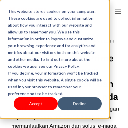
This website stores cookies on your computer.
These cookies are used to collect information
about how you interact with our website and
allow us to remember you. We use this
information in order to improve and customize
2025 MEI 21 21:00:00 |
MENDAPATKAN LEBIH
your browsing experience and for analytics and
BANYAK TRAFIK
metrics about our visitors both on this website
Apakah Amazon Prime
and other media. To find out more about the
cookies we use, see our Privacy Policy.
Day akan segera
If you decline, your information won’t be tracked
when you visit this website. A single cookie will be
berakhir? Amazon dan
used in your browser to remember your
preference not to be tracked.
solusi e-commerce Anda
Accept
Decline
Apakah Amazon Prime Day akan kehilangan
pamor pada tahun 2025? Pelajari cara
memanfaatkan Amazon dan solusi e-niaga