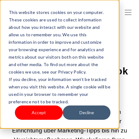
This website stores cookies on your computer.
These cookies are used to collect information
about how you interact with our website and
allow us to remember you. We use this
information in order to improve and customize
28.04.2025 02:00:00 |
DROPSHIPPING
your browsing experience and for analytics and
Wie man mit
metrics about our visitors both on this website
and other media. To find out more about the
Dropshipping auf TikTok
cookies we use, see our Privacy Policy.
If you decline, your information won’t be tracked
beginnt: Vollständige
when you visit this website. A single cookie will be
used in your browser to remember your
Anleitung
preference not to be tracked.
Dieser Leitfaden enthält 5 Schritte zum
Accept
Decline
Dropshipping auf TikTok Shop, von der
Einrichtung über Marketing-Tipps bis hin zu