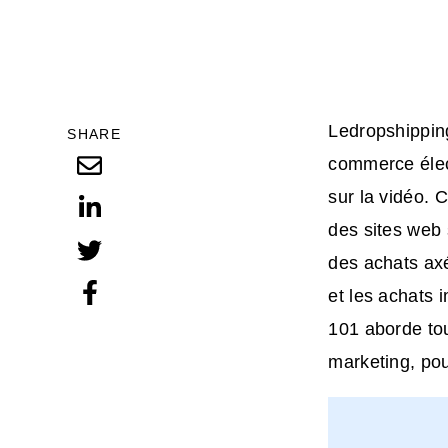
Le
dropshippin
SHARE
commerce élec
sur la vidéo. 
des sites web 
des achats axé
et les achats 
101 aborde tou
marketing, pou