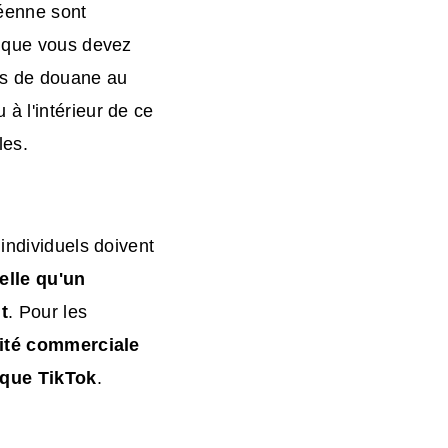
péenne sont
e que vous devez
its de douane au
à l'intérieur de ce
les.
individuels doivent
telle qu'un
t
. Pour les
ité commerciale
ique TikTok
.