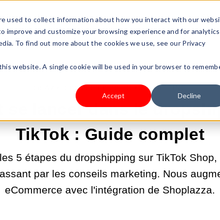
s Type
Pricing
Shop
e used to collect information about how you interact with our webs
 to improve and customize your browsing experience and for analytics
edia. To find out more about the cookies we use, see our Privacy
 this website. A single cookie will be used in your browser to rememb
28 AVR. 2025 02:00:00 |
DROPSHIPPING
Accept
Decline
se lancer dans le dropshi
TikTok : Guide complet
es 5 étapes du dropshipping sur TikTok Shop, de
assant par les conseils marketing. Nous augm
eCommerce avec l'intégration de Shoplazza.