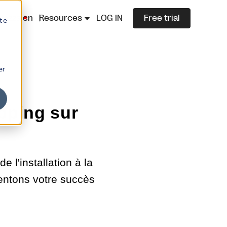
lazza.cn
Resources
LOG IN
Free trial
ite
er
pping sur
 l'installation à la
entons votre succès