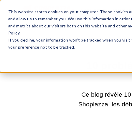
Sell Online
Busines
This website stores cookies on your computer. These cookies ar
and allow us to remember you. We use this information in order
and metrics about our visitors both on this website and other m
Policy.
If you decline, your information won’t be tracked when you visit
your preference not to be tracked.
10 probl
Ce blog révèle 10
Shoplazza, les débu