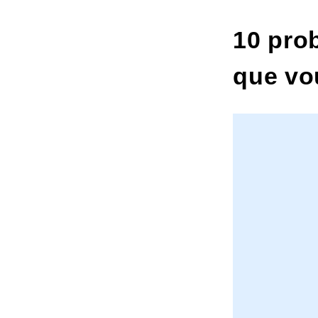
10
prob
que vo