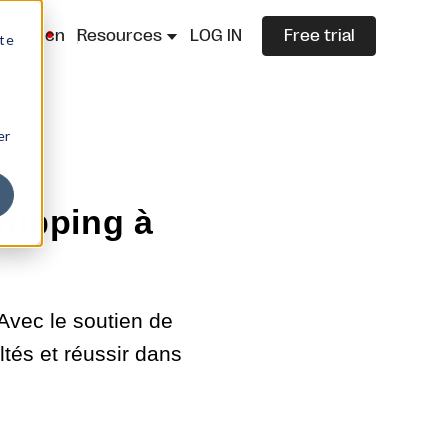
lazza.cn
Resources
LOG IN
Free trial
ite
er
hipping à
Avec le soutien de
ltés et réussir dans