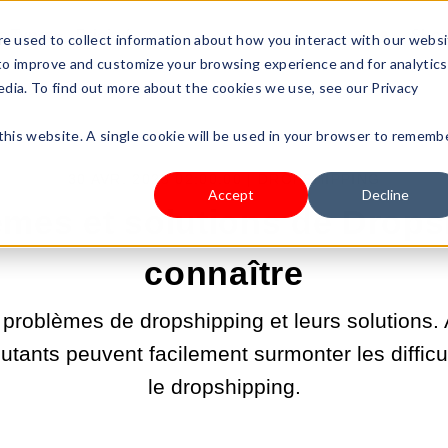
s Type
Pricing
Shop
e used to collect information about how you interact with our webs
 to improve and customize your browsing experience and for analytics
edia. To find out more about the cookies we use, see our Privacy
 this website. A single cookie will be used in your browser to rememb
30 AVR. 2025 02:00:00 |
DROPSHIPPING
Accept
Decline
èmes et solutions de Drops
connaître
 problèmes de dropshipping et leurs solutions. 
tants peuvent facilement surmonter les difficu
le dropshipping.