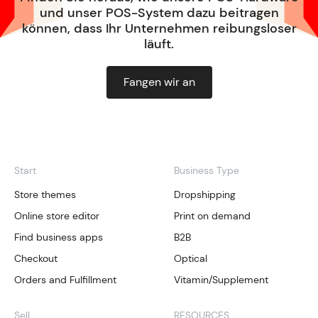
und unser POS-System dazu beitragen
können, dass Ihr Unternehmen reibungsloser
läuft.
Fangen wir an
Start
Business Type
Store themes
Dropshipping
Online store editor
Print on demand
Find business apps
B2B
Checkout
Optical
Orders and Fulfillment
Vitamin/Supplement
Sell
RESOURCES