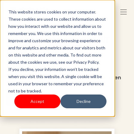
This website stores cookies on your computer.
These cookies are used to collect information about
how you interact with our website and allow us to
remember you. We use this information in order to
Zuverlässige Hardware für
improve and customize your browsing experience
jeden Touchpoint im
and for analytics and metrics about our visitors both
on this website and other media. To find out more
Einzelhandel
about the cookies we use, see our Privacy Policy.
If you decline, your information won’t be tracked
Vereinfachen Sie den Verkauf in Geschäften
when you visit this website. A single cookie will be
mit unserer bewährten POS-Hardware.
used in your browser to remember your preference
not to be tracked.
Los geht's
Accept
Decline