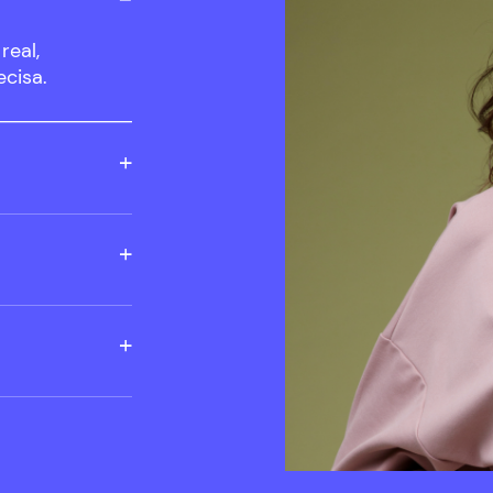
real,
ecisa.
os, mayor
tregar los
 a los
uyen canales en
n tienda.