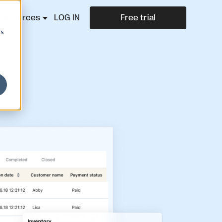
Resources
LOG IN
Free trial
cs