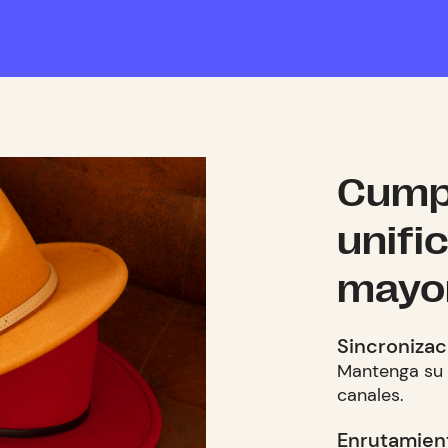
Cump
unifi
mayor
Sincronizac
Mantenga su i
canales.
Enrutamien