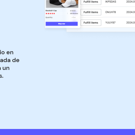
io en
zada de
a un
s.