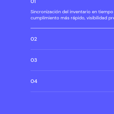
01
Sincronización del inventario en tiempo 
cumplimiento más rápido, visibilidad pr
02
Actualización instantánea de los pedid
satisfacción del cliente.
03
Tarifas de envío con descuento para en
pedidos más rápido y hacer más felices
clientes.
04
Opciones de entrega flexibles que incl
línea y presenciales, como la recogida e