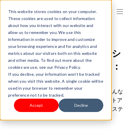
This website stores cookies on your computer.
These cookies are used to collect information
about how you interact with our website and
allow us to remember you. We use this
information in order to improve and customize
2025/04/22 19:00:00 |
ビジネスを始める
your browsing experience and for analytics and
Shoplazzaでオンラインシ
metrics about our visitors both on this website
and other media. To find out more about the
ョップを立ち上げる方法：
cookies we use, see our Privacy Policy.
If you decline, your information won’t be tracked
総合ガイド
when you visit this website. A single cookie will be
used in your browser to remember your
オンラインストアの始め方を学ぶのは、こんな
preference not to be tracked.
に簡単なことはありません。Shoplazzaストア
Accept
Decline
を作成するのに役立つ写真とビデオ付きのステ
ップバイステップガイドです。