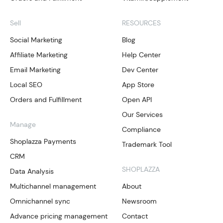
Sell
RESOURCES
Social Marketing
Blog
Affiliate Marketing
Help Center
Email Marketing
Dev Center
Local SEO
App Store
Orders and Fulfillment
Open API
Our Services
Manage
Compliance
Shoplazza Payments
Trademark Tool
CRM
SHOPLAZZA
Data Analysis
Multichannel management
About
Omnichannel sync
Newsroom
Advance pricing management
Contact