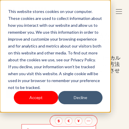
This website stores cookies on your computer.
These cookies are used to collect information about
how you interact with our website and allow us to
remember you. We use this information in order to
報酬の受け取り開始
improve and customize your browsing experience
and for analytics and metrics about our visitors both
Shoplazza Paymentsは、クレジットカード、
on this website and other media. To find out more
Google Pay、Apple Pay、BNPL、iDealローカル
about the cookies we use, see our Privacy Policy.
ペイメントなどの一般的な消費者向け支払い方法
If you decline, your information won’t be tracked
をサポートし、ショッピングの転換率を向上させ
when you visit this website. A single cookie will be
る。
used in your browser to remember your preference
not to be tracked.
今すぐ申し込む
Accept
Decline