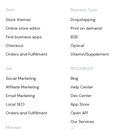
Start
Business Type
Store themes
Dropshipping
Online store editor
Print on demand
Find business apps
B2B
Checkout
Optical
Orders and Fulfillment
Vitamin/Supplement
Sell
RESOURCES
Social Marketing
Blog
Affiliate Marketing
Help Center
Email Marketing
Dev Center
Local SEO
App Store
Orders and Fulfillment
Open API
Our Services
Manage