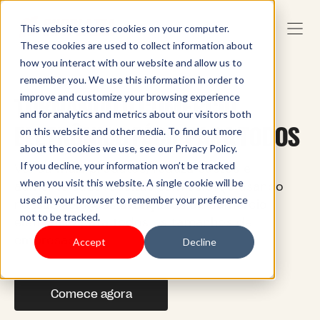
This website stores cookies on your computer.
These cookies are used to collect information about
how you interact with our website and allow us to
remember you. We use this information in order to
improve and customize your browsing experience
TORNANDO O COMÉRCIO
and for analytics and metrics about our visitors both
ELETRÔNICO FÁCIL PARA TODOS
on this website and other media. To find out more
about the cookies we use, see our Privacy Policy.
If you decline, your information won’t be tracked
Venda mais produtos, reduza custos e
when you visit this website. A single cookie will be
aumente suas receitas sem esforço usando
used in your browser to remember your preference
nossas soluções avançadas de comércio
not to be tracked.
eletrônico para todos os tamanhos de
empresas.
Accept
Decline
Comece agora