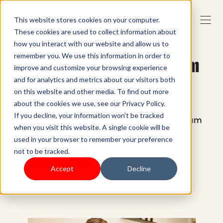
This website stores cookies on your computer.
These cookies are used to collect information about
how you interact with our website and allow us to
remember you. We use this information in order to
Venda em qualquer lugar com
improve and customize your browsing experience
uma única plataforma
and for analytics and metrics about our visitors both
on this website and other media. To find out more
about the cookies we use, see our Privacy Policy.
Ofereça seus produtos em vários canais e
If you decline, your information won’t be tracked
gerencie suas vendas com perfeição em um
when you visit this website. A single cookie will be
único painel.
used in your browser to remember your preference
not to be tracked.
Comece a usar
Accept
Decline