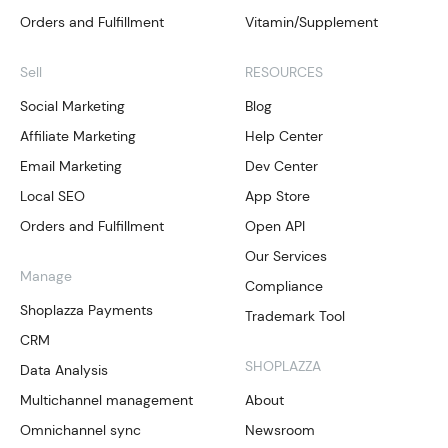
Orders and Fulfillment
Vitamin/Supplement
Sell
RESOURCES
Social Marketing
Blog
Affiliate Marketing
Help Center
Email Marketing
Dev Center
Local SEO
App Store
Orders and Fulfillment
Open API
Our Services
Manage
Compliance
Shoplazza Payments
Trademark Tool
CRM
SHOPLAZZA
Data Analysis
Multichannel management
About
Omnichannel sync
Newsroom