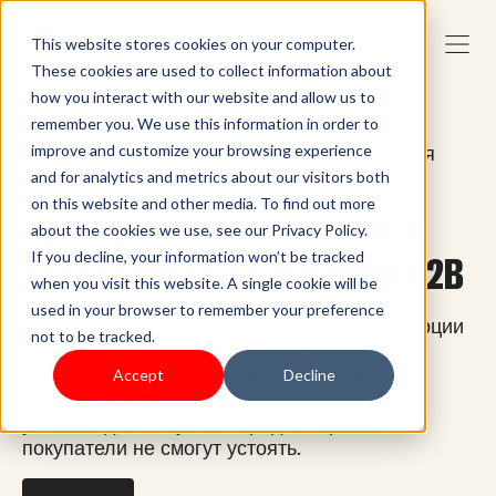
This website stores cookies on your computer.
These cookies are used to collect information about
how you interact with our website and allow us to
remember you. We use this information in order to
Унифицированная торговая платформа для
improve and customize your browsing experience
B2B и DTC
and for analytics and metrics about our visitors both
on this website and other media. To find out more
Преобразование продаж в
about the cookies we use, see our Privacy Policy.
If you decline, your information won’t be tracked
электронной коммерции B2B
when you visit this website. A single cookie will be
used in your browser to remember your preference
Запустите свой бизнес электронной коммерции
not to be tracked.
B2B без особых усилий, используя все
необходимые инструменты на единой
Accept
Decline
масштабируемой платформе, и создайте
условия для покупок, перед которыми
покупатели не смогут устоять.