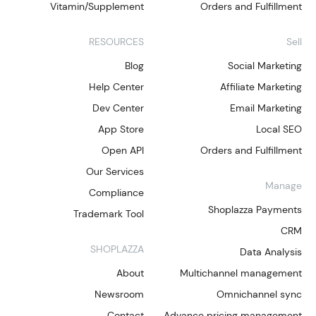
Vitamin/Supplement
Orders and Fulfillment
RESOURCES
Sell
Blog
Social Marketing
Help Center
Affiliate Marketing
Dev Center
Email Marketing
App Store
Local SEO
Open API
Orders and Fulfillment
Our Services
Manage
Compliance
Shoplazza Payments
Trademark Tool
CRM
SHOPLAZZA
Data Analysis
About
Multichannel management
Newsroom
Omnichannel sync
Contact
Advance pricing management