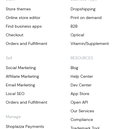
Store themes
Dropshipping
Online store editor
Print on demand
Find business apps
B2B
Checkout
Optical
Orders and Fulfillment
Vitamin/Supplement
Sell
RESOURCES
Social Marketing
Blog
Affiliate Marketing
Help Center
Email Marketing
Dev Center
Local SEO
App Store
Orders and Fulfillment
Open API
Our Services
Manage
Compliance
Shoplazza Payments
Trademark Tool