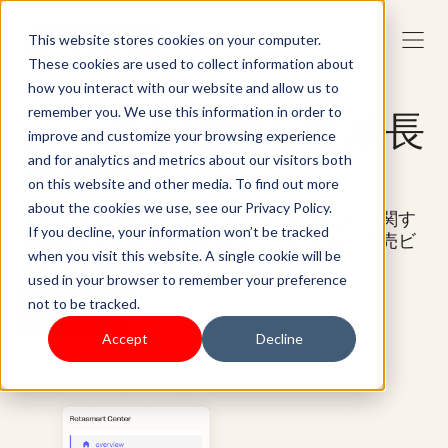
This website stores cookies on your computer.
These cookies are used to collect information about
how you interact with our website and allow us to
remember you. We use this information in order to
データを活用して成長
improve and customize your browsing experience
を後押し
and for analytics and metrics about our visitors both
on this website and other media. To find out more
about the cookies we use, see our Privacy Policy.
売上、従業員のパフォーマンス、財務などに関す
If you decline, your information won’t be tracked
る詳細でリアルタイムのレポートにより、小売ビ
when you visit this website. A single cookie will be
ジネスを最適化します。
used in your browser to remember your preference
not to be tracked.
スタート
Accept
Decline