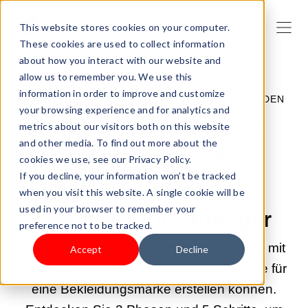
This website stores cookies on your computer.
These cookies are used to collect information
about how you interact with our website and
allow us to remember you. We use this
information in order to improve and customize
18.08.2025 02:00:00 |
UNTERNEHMEN GRÜNDEN
your browsing experience and for analytics and
So erstellen Sie eine
metrics about our visitors both on this website
and other media. To find out more about the
Website für eine
cookies we use, see our Privacy Policy.
If you decline, your information won’t be tracked
Bekleidungsmarke:
when you visit this website. A single cookie will be
used in your browser to remember your
Leitfaden für Anfänger
preference not to be tracked.
In diesem Leitfaden erfahren Sie, wie Sie mit
Accept
Decline
den richtigen Tools mühelos eine Website für
eine Bekleidungsmarke erstellen können.