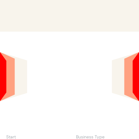
Start
Business Type