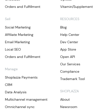
Orders and Fulfillment
Vitamin/Supplement
Sell
RESOURCES
Social Marketing
Blog
Affiliate Marketing
Help Center
Email Marketing
Dev Center
Local SEO
App Store
Orders and Fulfillment
Open API
Our Services
Manage
Compliance
Shoplazza Payments
Trademark Tool
CRM
SHOPLAZZA
Data Analysis
Multichannel management
About
Omnichannel sync
Newsroom