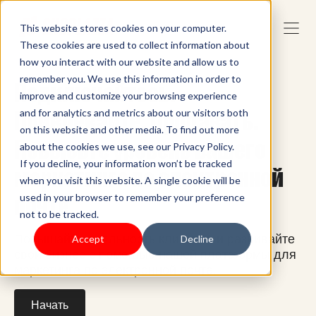
This website stores cookies on your computer.
These cookies are used to collect information about
how you interact with our website and allow us to
remember you. We use this information in order to
Подключайтесь.
improve and customize your browsing experience
Привлекайте. Продавать.
and for analytics and metrics about our visitors both
on this website and other media. To find out more
Повысьте уровень вашего
about the cookies we use, see our Privacy Policy.
If you decline, your information won’t be tracked
маркетинга по электронной
when you visit this website. A single cookie will be
почте
used in your browser to remember your preference
not to be tracked.
Повышайте лояльность клиентов и развивайте
Accept
Decline
свой бизнес с помощью нашей платформы для
маркетинга по электронной почте.
Начать