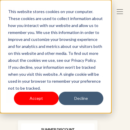
This website stores cookies on your computer.
These cookies are used to collect information about
how you interact with our website and allow us to
remember you. We use this information in order to
Verbinden. Betrekken.
improve and customize your browsing experience
Verkopen. Verhoog uw e-
and for analytics and metrics about our visitors both
on this website and other media. To find out more
mailmarketing
about the cookies we use, see our Privacy Policy.
If you decline, your information won’t be tracked
Stimuleer klantenbinding en laat je bedrijf
when you visit this website. A single cookie will be
groeien met ons e-mailmarketingplatform.
used in your browser to remember your preference
not to be tracked.
Aan de slag
Accept
Decline