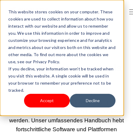
This website stores cookies on your computer. These
cookies are used to collect information about how you
interact with our website and allow us to remember
you. We use this information in order to improve and
customize your browsing experience and for analytics
13.05.2025 01:53:18 |
DROPSHIPPING
and metrics about our visitors both on this website and
Top 11 der besten
other media. To find out more about the cookies we
use, see our Privacy Policy.
Produktforschungstools
If you decline, your information won’t be tracked when
you visit this website. A single cookie will be used in
für 2025
your browser to remember your preference not to be
tracked.
Entdecken Sie die Top 11 besten
Accept
Decline
Produktforschungswerkzeuge, die Ihre
Marktforschung im Jahr 2025 revolutionieren
werden. Unser umfassendes Handbuch hebt
fortschrittliche Software und Plattformen