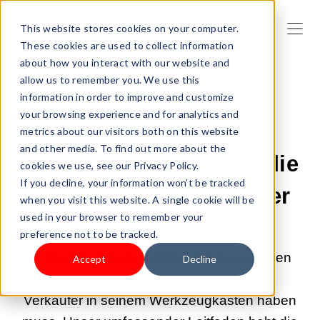
This website stores cookies on your computer.
These cookies are used to collect information
about how you interact with our website and
allow us to remember you. We use this
information in order to improve and customize
29.04.2025 01:47:03 |
DROPSHIPPING
your browsing experience and for analytics and
Die 10 besten
metrics about our visitors both on this website
and other media. To find out more about the
kostenlosen Tools für die
cookies we use, see our Privacy Policy.
If you decline, your information won’t be tracked
Produktsuche, die jeder
when you visit this website. A single cookie will be
used in your browser to remember your
Verkäufer braucht
preference not to be tracked.
Entdecken Sie die wichtigsten kostenlosen
Accept
Decline
Tools zur Produktrecherche, die jeder
Verkäufer in seinem Werkzeugkasten haben