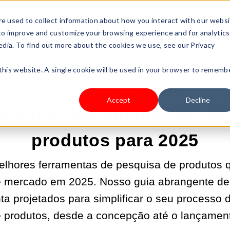
s Type
Pricing
Shop
e used to collect information about how you interact with our webs
 to improve and customize your browsing experience and for analytics
edia. To find out more about the cookies we use, see our Privacy
 this website. A single cookie will be used in your browser to rememb
19/DEZ/2024 4:00:00 |
DROPSHIPPING
Accept
Decline
elhores ferramentas de pe
produtos para 2025
lhores ferramentas de pesquisa de produtos 
e mercado em 2025. Nosso guia abrangente des
ta projetados para simplificar o seu processo
 produtos, desde a concepção até o lançamen