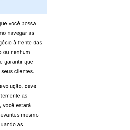
 que você possa
omo navegar as
ócio à frente das
co ou nenhum
e garantir que
seus clientes.
evolução, deve
ntemente as
, você estará
relevantes mesmo
 quando as