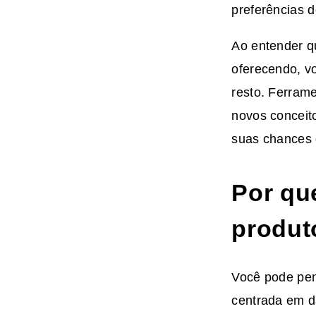
preferências 
Ao entender q
oferecendo, v
resto. Ferram
novos conceit
suas chances 
Por qu
produt
Você pode pen
centrada em d