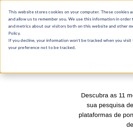
Sell Online
Busines
This website stores cookies on your computer. These cookies ar
and allow us to remember you. We use this information in order
and metrics about our visitors both on this website and other m
Policy.
If you decline, your information won’t be tracked when you visit
your preference not to be tracked.
Top 11 m
Descubra as 11 me
sua pesquisa d
plataformas de pon
de