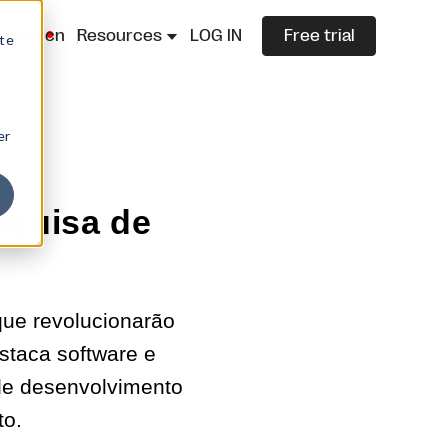
lazza.cn
Resources
LOG IN
Free trial
ite
er
squisa de
que revolucionarão
taca software e
 de desenvolvimento
to.