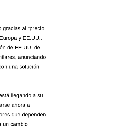
 gracias al "precio
 Europa y EE.UU.,
sión de EE.UU. de
milares, anunciando
con una solución
está llegando a su
tarse ahora a
dores que dependen
a un cambio