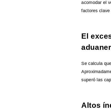
acomodar el vo
factores clave
El exce
aduane
Se calcula que
Aproximadamen
superó las ca
Altos í