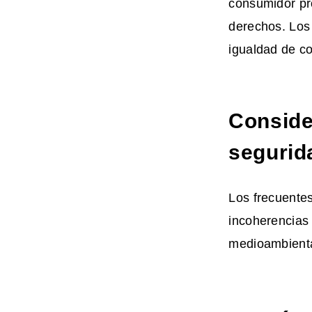
consumidor pro
derechos. Los 
igualdad de c
Conside
segurid
Los frecuente
incoherencias 
medioambienta