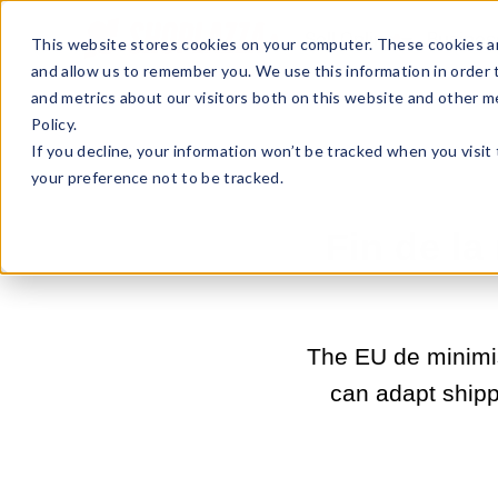
Sell Online
Busines
This website stores cookies on your computer. These cookies ar
and allow us to remember you. We use this information in order
and metrics about our visitors both on this website and other m
Policy.
If you decline, your information won’t be tracked when you visit
your preference not to be tracked.
Fin de la
The EU de minimis
can adapt shippi