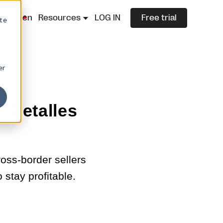
lazza.cn
Resources
LOG IN
Free trial
ite
er
: Detalles
oss-border sellers
 stay profitable.