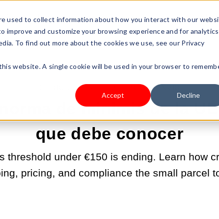
s Type
Pricing
Shop
e used to collect information about how you interact with our webs
 to improve and customize your browsing experience and for analytics
edia. To find out more about the cookies we use, see our Privacy
 this website. A single cookie will be used in your browser to rememb
16-DIC-2025 9:00:03 |
PAGO & ENVÍO
Accept
Decline
 norma de minimis de la UE
que debe conocer
 threshold under €150 is ending. Learn how cr
ng, pricing, and compliance the small parcel to