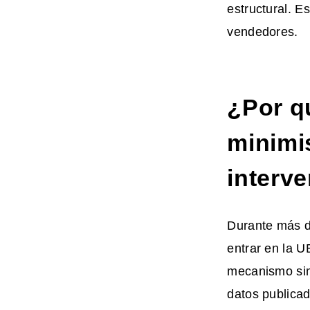
estructural. E
vendedores.
¿Por q
minimis
interve
Durante más d
entrar en la 
mecanismo simp
datos publica