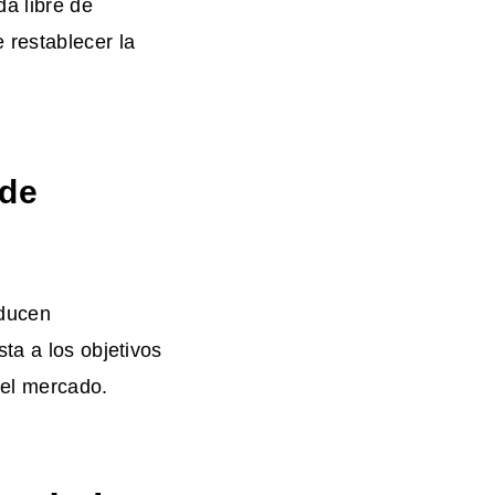
a libre de
 restablecer la
 de
oducen
ta a los objetivos
del mercado.