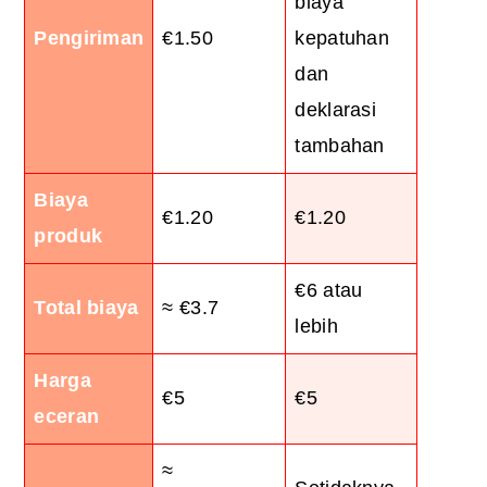
biaya
Pengiriman
€1.50
kepatuhan
dan
deklarasi
tambahan
Biaya
€1.20
€1.20
produk
€6 atau
Total biaya
≈ €3.7
lebih
Harga
€5
€5
eceran
≈