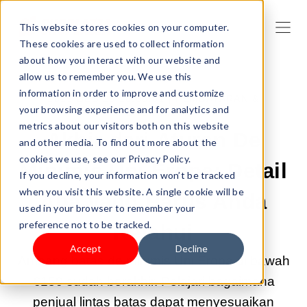
This website stores cookies on your computer.
These cookies are used to collect information
about how you interact with our website and
allow us to remember you. We use this
information in order to improve and customize
2025 DES 16 20:00:01 |
PEMBAYARAN &
your browsing experience and for analytics and
PENGIRIMAN
metrics about our visitors both on this website
Akhir dari Aturan De
and other media. To find out more about the
cookies we use, see our Privacy Policy.
Minimis Uni Eropa: Detail
If you decline, your information won’t be tracked
when you visit this website. A single cookie will be
Apa yang Harus Anda
used in your browser to remember your
preference not to be tracked.
Ketahui
Accept
Decline
Ambang batas de minimis Uni Eropa di bawah
€150 sudah berakhir. Pelajari bagaimana
penjual lintas batas dapat menyesuaikan