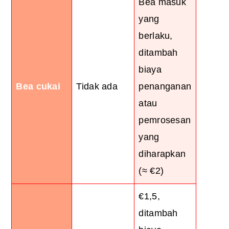
Bea masuk
yang
berlaku,
ditambah
biaya
Bea cukai
Tidak ada
penanganan
atau
pemrosesan
yang
diharapkan
(≈ €2)
€1,5,
ditambah