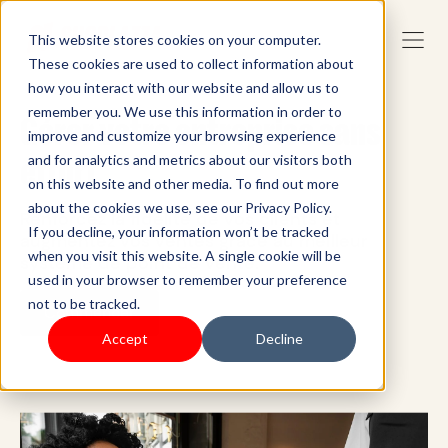
This website stores cookies on your computer.
These cookies are used to collect information about
how you interact with our website and allow us to
remember you. We use this information in order to
Gérer votre entreprise sans
improve and customize your browsing experience
effort
and for analytics and metrics about our visitors both
on this website and other media. To find out more
about the cookies we use, see our Privacy Policy.
Renforcez la fidélité de vos clients et
If you decline, your information won’t be tracked
augmentez vos ventes grâce au meilleur
when you visit this website. A single cookie will be
système de point de vente.
used in your browser to remember your preference
not to be tracked.
Commencer
Accept
Decline