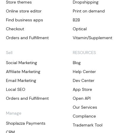
Store themes
Dropshipping
Online store editor
Print on demand
Find business apps
B2B
Checkout
Optical
Orders and Fulfillment
Vitamin/Supplement
Sell
RESOURCES
Social Marketing
Blog
Affiliate Marketing
Help Center
Email Marketing
Dev Center
Local SEO
App Store
Orders and Fulfillment
Open API
Our Services
Manage
Compliance
Shoplazza Payments
Trademark Tool
CRM