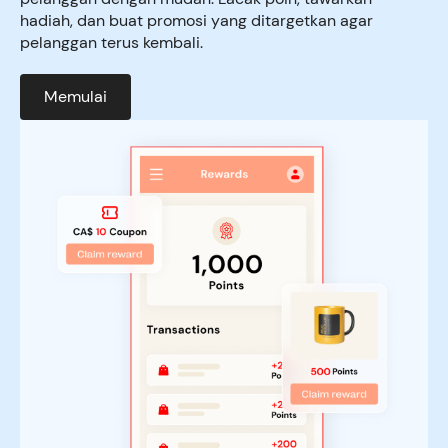
hadiah, dan buat promosi yang ditargetkan agar
pelanggan terus kembali.
Memulai