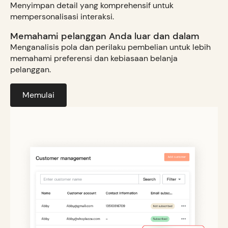
Menyimpan detail yang komprehensif untuk
mempersonalisasi interaksi.
Memahami pelanggan Anda luar dan dalam
Menganalisis pola dan perilaku pembelian untuk lebih
memahami preferensi dan kebiasaan belanja
pelanggan.
Memulai