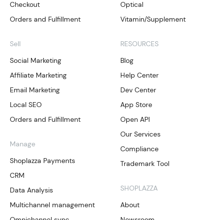
Checkout
Optical
Orders and Fulfillment
Vitamin/Supplement
Sell
RESOURCES
Social Marketing
Blog
Affiliate Marketing
Help Center
Email Marketing
Dev Center
Local SEO
App Store
Orders and Fulfillment
Open API
Our Services
Manage
Compliance
Shoplazza Payments
Trademark Tool
CRM
SHOPLAZZA
Data Analysis
Multichannel management
About
Omnichannel sync
Newsroom