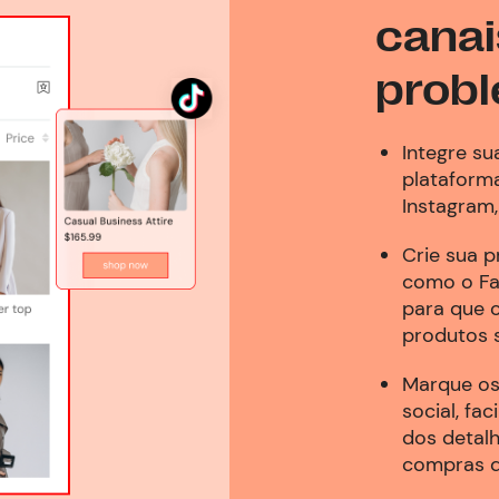
canai
prob
Integre su
plataform
Instagram,
Crie sua p
como o Fa
para que 
produtos s
Marque os
social, fac
dos detalh
compras d