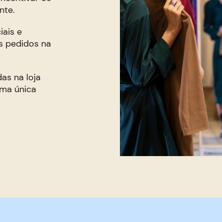
nte.
ais e
s pedidos na
as na loja
uma única