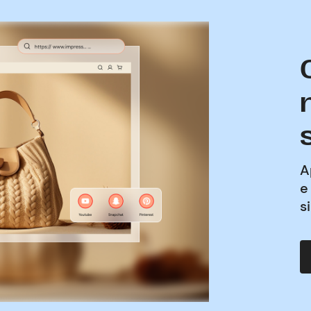
A
e
s