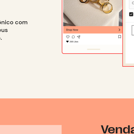
rônico com
eus
.
Venda