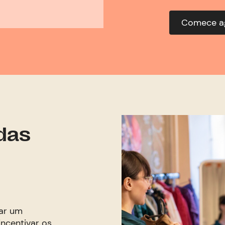
Comece a
das
rar um
ncentivar os