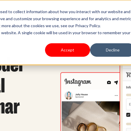
s Type
Pricing
Shoplazza.cn
sed to collect information about how you interact with our website and
ove and customize your browsing experience and for analytics and metri
t more about the cookies we use, see our Privacy Policy.
is website. A single cookie will be used in your browser to remember your
Accept
Decline
oder
l
nar