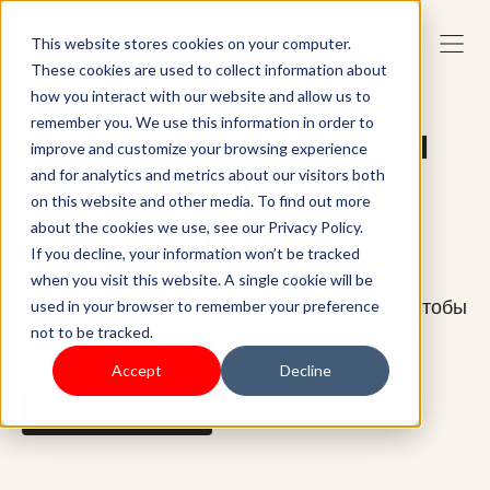
This website stores cookies on your computer.
These cookies are used to collect information about
how you interact with our website and allow us to
remember you. We use this information in order to
Используйте возможности
improve and customize your browsing experience
социальных сетей для
and for analytics and metrics about our visitors both
on this website and other media. To find out more
повышения продаж
about the cookies we use, see our Privacy Policy.
If you decline, your information won’t be tracked
Интегрируйте свой магазин электронной
when you visit this website. A single cookie will be
коммерции с социальными платформами, чтобы
used in your browser to remember your preference
продавать свои товары там, где находятся
not to be tracked.
ваши клиенты.
Accept
Decline
Начните сегодня