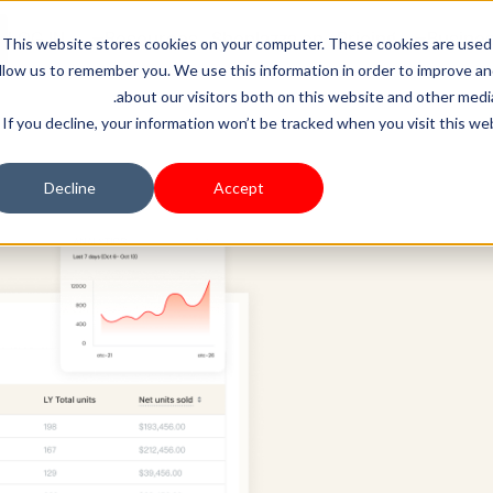
LOG IN
Resources
Shoplazza.cn
Pricing
Busine
This website stores cookies on your computer. These cookies are used 
llow us to remember you. We use this information in order to improve a
about our visitors both on this website and other media
If you decline, your information won’t be tracked when you visit this we
Decline
Accept