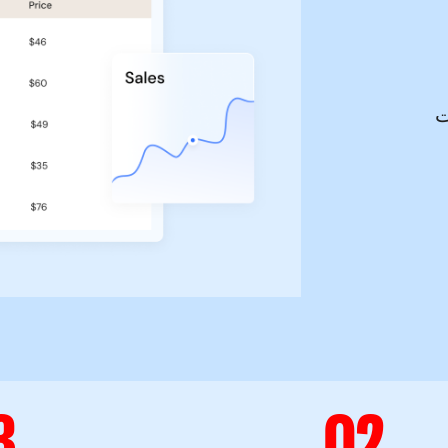
ت
3
02