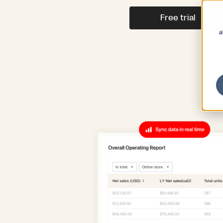
Free trial
a