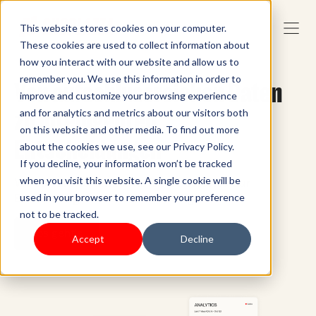
This website stores cookies on your computer.
These cookies are used to collect information about
how you interact with our website and allow us to
remember you. We use this information in order to
Von aufschlussreichen Daten
improve and customize your browsing experience
zu intelligenten
and for analytics and metrics about our visitors both
on this website and other media. To find out more
Entscheidungen
about the cookies we use, see our Privacy Policy.
If you decline, your information won’t be tracked
Wesentliche Einzelhandelsberichte zur
when you visit this website. A single cookie will be
Bewertung der Ladenleistung
used in your browser to remember your preference
not to be tracked.
Los geht's
Accept
Decline