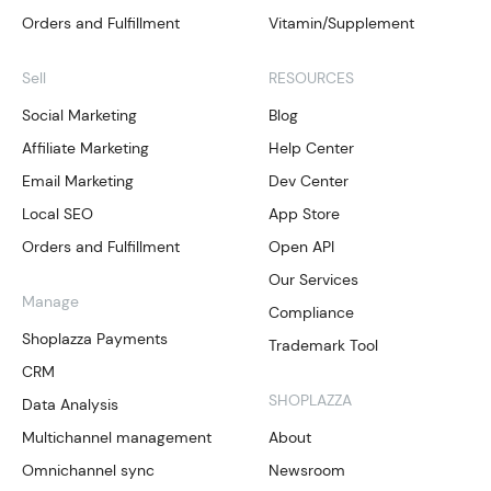
Orders and Fulfillment
Vitamin/Supplement
Sell
RESOURCES
Social Marketing
Blog
Affiliate Marketing
Help Center
Email Marketing
Dev Center
Local SEO
App Store
Orders and Fulfillment
Open API
Our Services
Manage
Compliance
Shoplazza Payments
Trademark Tool
CRM
SHOPLAZZA
Data Analysis
Multichannel management
About
Omnichannel sync
Newsroom