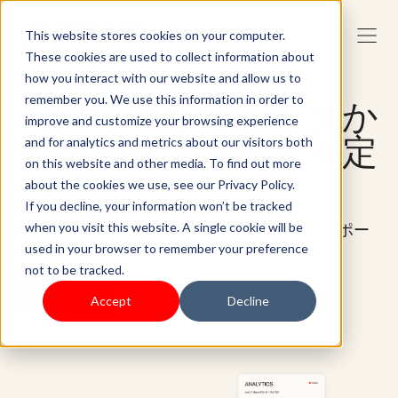
This website stores cookies on your computer.
These cookies are used to collect information about
how you interact with our website and allow us to
remember you. We use this information in order to
洞察に満ちたデータか
improve and customize your browsing experience
らスマートな意思決定
and for analytics and metrics about our visitors both
on this website and other media. To find out more
へ
about the cookies we use, see our Privacy Policy.
If you decline, your information won’t be tracked
店舗の業績を評価するために不可欠な小売レポー
when you visit this website. A single cookie will be
ト
used in your browser to remember your preference
not to be tracked.
スタート
Accept
Decline