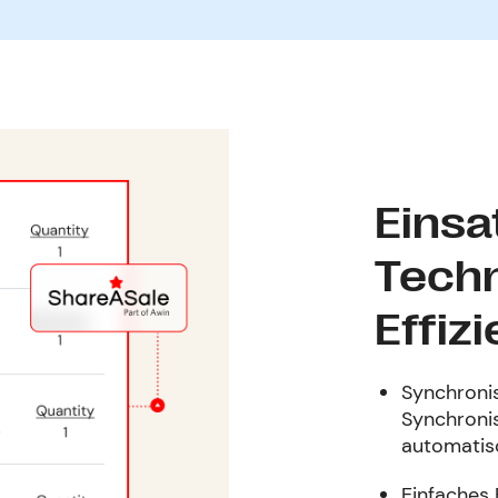
Einsa
Techn
Effiz
Synchronis
Synchronis
automatis
Einfaches