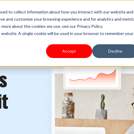
s Type
Pricing
Shoplazza.cn
sed to collect information about how you interact with our website and
ove and customize your browsing experience and for analytics and metri
t more about the cookies we use, see our Privacy Policy.
is website. A single cookie will be used in your browser to remember your
Accept
Decline
es
t