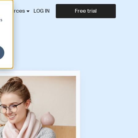
Resources
LOG IN
Free trial
cs