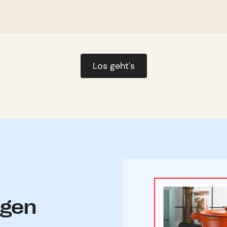
Los geht's
igen