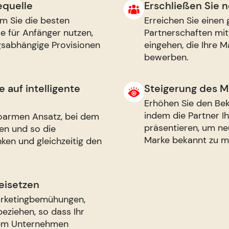
equelle
Erschließen Sie 
em Sie die besten
Erreichen Sie eine
e für Anfänger nutzen,
Partnerschaften mi
gsabhängige Provisionen
eingehen, die Ihre M
bewerben.
 auf intelligente
Steigerung des 
Erhöhen Sie den Bek
indem die Partner I
ikoarmen Ansatz, bei dem
präsentieren, um n
len und so die
Marke bekannt zu m
ken und gleichzeitig den
eisetzen
arketingbemühungen,
eziehen, so dass Ihr
em Unternehmen