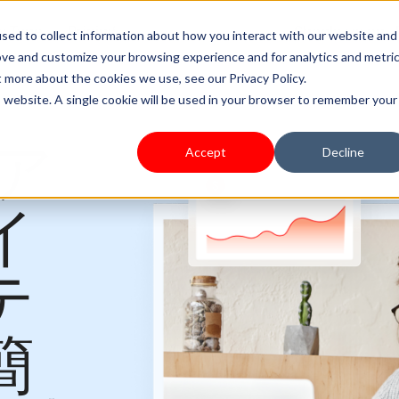
s Type
Pricing
Shoplazza.cn
sed to collect information about how you interact with our website and
ove and customize your browsing experience and for analytics and metri
t more about the cookies we use, see our Privacy Policy.
is website. A single cookie will be used in your browser to remember your
のア
Accept
Decline
イ
テ
簡