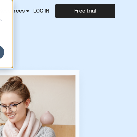
Resources
LOG IN
Free trial
cs