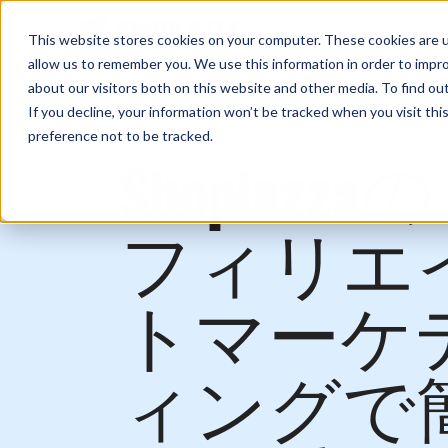
Sell Online
Busines
This website stores cookies on your computer. These cookies are u
allow us to remember you. We use this information in order to impr
about our visitors both on this website and other media. To find ou
If you decline, your information won’t be tracked when you visit th
preference not to be tracked.
Shoplazza
フィリエ
トマーケ
ィングで