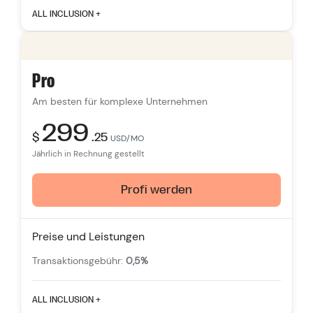
Herausragende Merkmale
ALL INCLUSION +
Personalkonten:
5
Unbegrenzte Anzahl von Produktauflistungen
Freie Themen
Pro
Verfolgung des Datenverkehrs über mehrere
Am besten für komplexe Unternehmen
Kanäle
Intelligente Produktempfehlungen
299
$
.25
USD/MO
24/7
Unterstützung
Jährlich in Rechnung gestellt
Profi werden
Preise und Leistungen
Transaktionsgebühr:
0,5%
Herausragende Merkmale
ALL INCLUSION +
Personalkonten:
15