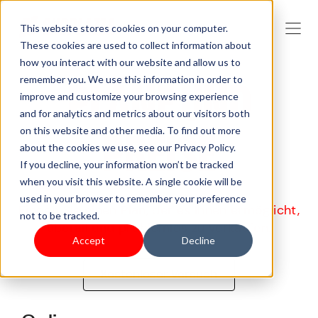
This website stores cookies on your computer.
These cookies are used to collect information about
how you interact with our website and allow us to
remember you. We use this information in order to
PLÄNE UND
improve and customize your browsing experience
and for analytics and metrics about our visitors both
on this website and other media. To find out more
PREISE
about the cookies we use, see our Privacy Policy.
If you decline, your information won’t be tracked
when you visit this website. A single cookie will be
used in your browser to remember your preference
Finden Sie einen Plan, der es Ihnen ermöglicht,
not to be tracked.
überall und problemlos zu verkaufen.
Accept
Decline
Kostenloser Versuch