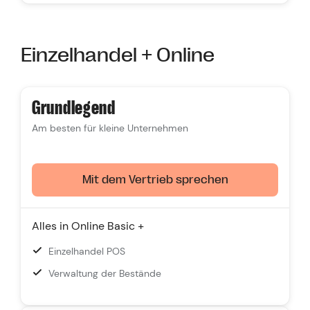
Unbegrenzte Anzahl von Produktauflistungen
Freie Themen
Einzelhandel + Online
Verfolgung des Datenverkehrs über mehrere
Kanäle
Intelligente Produktempfehlungen
Grundlegend
B2B-Großhandel
Am besten für kleine Unternehmen
Automatische Steuerberechnung mit Avalara
Engagierter
24/7-Support
Mit dem Vertrieb sprechen
Alles in Online Basic +
Einzelhandel POS
Verwaltung der Bestände