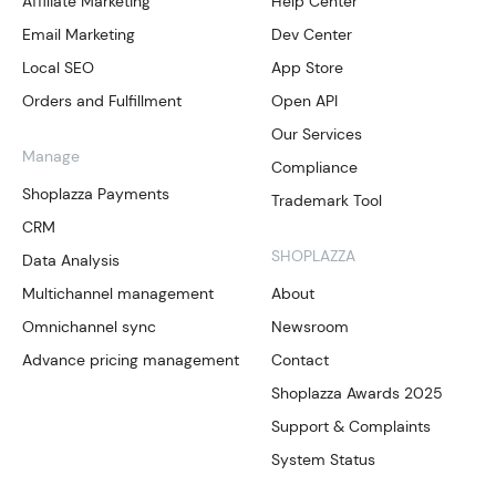
Affiliate Marketing
Help Center
Email Marketing
Dev Center
Local SEO
App Store
Orders and Fulfillment
Open API
Our Services
Manage
Compliance
Shoplazza Payments
Trademark Tool
CRM
SHOPLAZZA
Data Analysis
Multichannel management
About
Omnichannel sync
Newsroom
Advance pricing management
Contact
Shoplazza Awards 2025
Support & Complaints
System Status