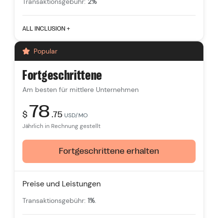
Transaktionsgebühr:
2%
Herausragende Merkmale
ALL INCLUSION +
Personalkonten:
3
Popular
Unbegrenzte Anzahl von Produktauflistungen
Freie Themen
Fortgeschrittene
Verfolgung des Datenverkehrs über mehrere
Am besten für mittlere Unternehmen
Kanäle
Intelligente Produktempfehlungen
78
$
.75
USD/MO
24/7
Unterstützung
Jährlich in Rechnung gestellt
Fortgeschrittene erhalten
Preise und Leistungen
Transaktionsgebühr:
1%
.