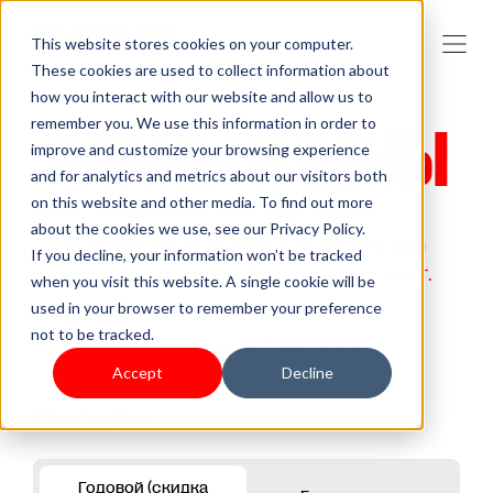
This website stores cookies on your computer.
These cookies are used to collect information about
how you interact with our website and allow us to
remember you. We use this information in order to
ПЛАНЫ И ЦЕНЫ
improve and customize your browsing experience
and for analytics and metrics about our visitors both
on this website and other media. To find out more
about the cookies we use, see our Privacy Policy.
Найдите план, который позволит вам
If you decline, your information won’t be tracked
продавать везде и без лишних хлопот.
when you visit this website. A single cookie will be
used in your browser to remember your preference
not to be tracked.
Бесплатная пробная версия
Accept
Decline
Онлайн
Годовой (скидка