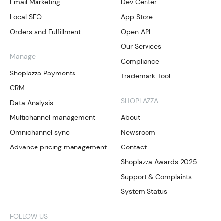
Email Marketing
Dev Center
Local SEO
App Store
Orders and Fulfillment
Open API
Our Services
Manage
Compliance
Shoplazza Payments
Trademark Tool
CRM
SHOPLAZZA
Data Analysis
Multichannel management
About
Omnichannel sync
Newsroom
Advance pricing management
Contact
Shoplazza Awards 2025
Support & Complaints
System Status
FOLLOW US