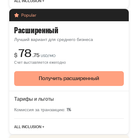
ALL INCLUSION +
Счета сотрудников:
3
Popular
Неограниченные списки товаров
Свободные темы
Расширенный
Многоканальное отслеживание трафика
Лучший вариант для среднего бизнеса
Умные рекомендации по продуктам
78
$
.75
Поддержка
24/7
USD/MO
Счет выставляется ежегодно
Получить расширенный
Тарифы и льготы
Комиссия за транзакцию:
1%
Отличительные особенности
ALL INCLUSION +
Счета сотрудников:
5