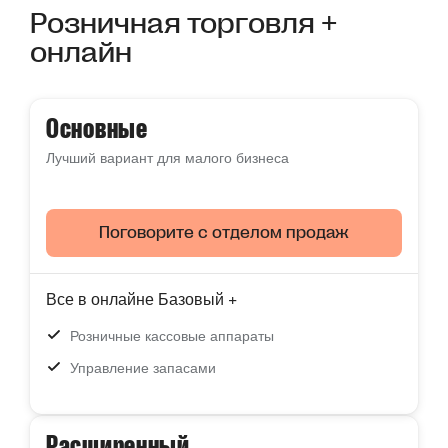
Свободные темы
Розничная торговля +
Многоканальное отслеживание трафика
онлайн
Умные рекомендации по продуктам
Оптовая торговля B2B
Основные
Автоматизированный расчет налогов Avalara
Лучший вариант для малого бизнеса
Выделенная
круглосуточная
поддержка
Поговорите с отделом продаж
Все в онлайне Базовый +
Розничные кассовые аппараты
Управление запасами
Расширенный