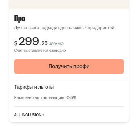
Неограниченные списки товаров
Свободные темы
Про
Многоканальное отслеживание трафика
Лучше всего подходит для сложных предприятий
Умные рекомендации по продуктам
299
$
.25
Поддержка
24/7
USD/MO
Счет выставляется ежегодно
Получить профи
Тарифы и льготы
Комиссия за транзакцию:
0,5%
Отличительные особенности
ALL INCLUSION +
Счета сотрудников:
15
Неограниченные списки товаров