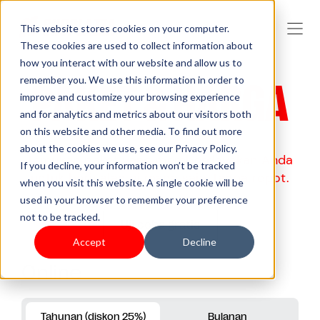
This website stores cookies on your computer.
These cookies are used to collect information about
how you interact with our website and allow us to
remember you. We use this information in order to
PAKET & HARGA
improve and customize your browsing experience
and for analytics and metrics about our visitors both
on this website and other media. To find out more
about the cookies we use, see our Privacy Policy.
Temukan paket yang memberdayakan Anda
If you decline, your information won’t be tracked
untuk berjualan di mana saja, tanpa repot.
when you visit this website. A single cookie will be
used in your browser to remember your preference
not to be tracked.
Uji coba gratis
Accept
Decline
Online
Tahunan (diskon 25%)
Bulanan