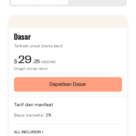
Dasar
Terbaik untuk bisnis kecil
29
$
.25
USD/MO
Ditagih setiap tahun
Dapatkan Dasar
Tarif dan manfaat
Biaya transaksi:
2%
Fitur yang menonjol
ALL INCLUSION +