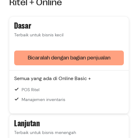
Ritel + Online
Pelacakan lalu lintas multi-saluran
Rekomendasi produk cerdas
Dasar
Grosir B2B
Terbaik untuk bisnis kecil
Perhitungan pajak otomatis Avalara
Dukungan
24/7
yang berdedikasi
Bicaralah dengan bagian penjualan
Semua yang ada di Online Basic +
POS Ritel
Manajemen inventaris
Lanjutan
Terbaik untuk bisnis menengah