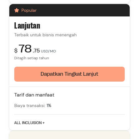
Akun staf:
3
Popular
Daftar produk tanpa batas
Tema gratis
Lanjutan
Pelacakan lalu lintas multi-saluran
Terbaik untuk bisnis menengah
Rekomendasi Produk Cerdas
78
$
.75
Dukungan
24/7
USD/MO
Ditagih setiap tahun
Dapatkan Tingkat Lanjut
Tarif dan manfaat
Biaya transaksi:
1%
Fitur yang menonjol
ALL INCLUSION +
Akun staf:
5
Daftar produk tanpa batas