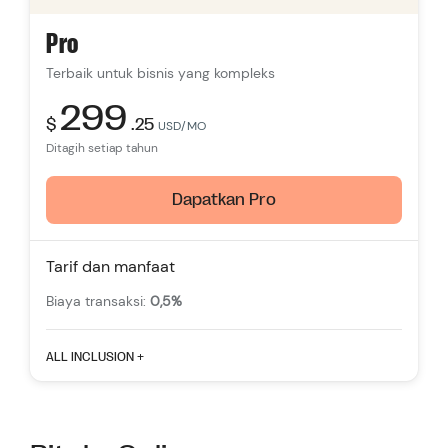
Tema gratis
Pro
Pelacakan lalu lintas multi-saluran
Terbaik untuk bisnis yang kompleks
Rekomendasi Produk Cerdas
299
$
.25
Dukungan
24/7
USD/MO
Ditagih setiap tahun
Dapatkan Pro
Tarif dan manfaat
Biaya transaksi:
0,5%
Fitur yang menonjol
ALL INCLUSION +
Akun staf:
15
Daftar produk tanpa batas
Tema gratis