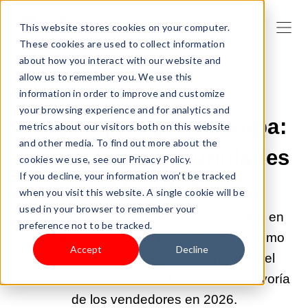
This website stores cookies on your computer.
These cookies are used to collect information
about how you interact with our website and
allow us to remember you. We use this
information in order to improve and customize
07-ABR-2026 9:00:02 |
DROPSHIPPING
your browsing experience and for analytics and
Dropshipping en Europa:
metrics about our visitors both on this website
and other media. To find out more about the
guía sobre oportunidades
cookies we use, see our Privacy Policy.
If you decline, your information won’t be tracked
y dificultades
when you visit this website. A single cookie will be
used in your browser to remember your
¿Estás pensando en hacer dropshipping en
preference not to be tracked.
Europa? Aprende qué nichos venden, cómo
Accept
Decline
gestionar la logística, el cumplimiento del
GDPR y las trampas que hunden a la mayoría
de los vendedores en 2026.