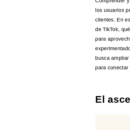
Comprender y 
los usuarios p
clientes. En e
de TikTok, qu
para aprovecha
experimentado
busca ampliar
para conectar
El asc