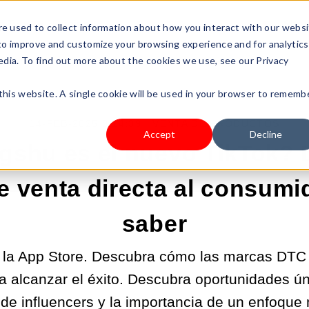
s Type
Pricing
Shop
e used to collect information about how you interact with our webs
 to improve and customize your browsing experience and for analytics
edia. To find out more about the cookies we use, see our Privacy
 this website. A single cookie will be used in your browser to rememb
14-FEB-2025 8:14:39 |
VENTA DE PRODUCTOS
Accept
Decline
shu es el nuevo TikTok? 
e venta directa al consumi
saber
a la App Store. Descubra cómo las marcas DTC
a alcanzar el éxito. Descubra oportunidades ún
de influencers y la importancia de un enfoque 