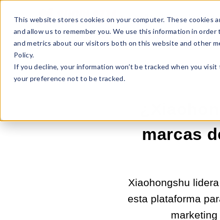
Sell Online
Busines
This website stores cookies on your computer. These cookies ar
and allow us to remember you. We use this information in order
and metrics about our visitors both on this website and other m
Policy.
If you decline, your information won’t be tracked when you visit
your preference not to be tracked.
¿Xiaohong
marcas d
Xiaohongshu lider
esta plataforma par
marketing 