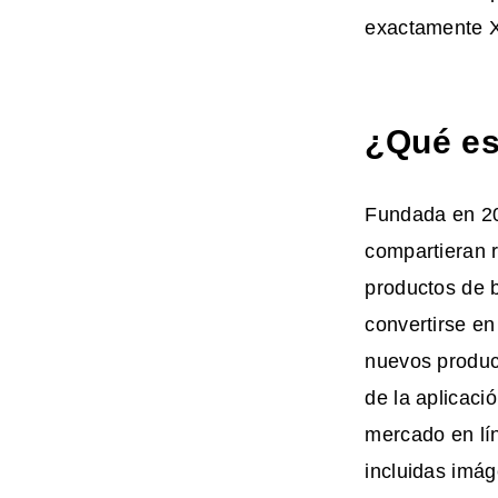
exactamente 
¿Qué e
Fundada en 20
compartieran 
productos de b
convertirse e
nuevos produc
de la aplicaci
mercado en lí
incluidas imá