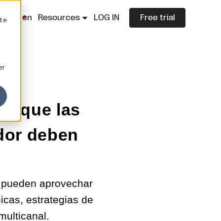
lazza.cn
Resources
LOG IN
Free trial
ite
er
Lo que las
dor deben
 pueden aprovechar
icas, estrategias de
multicanal.