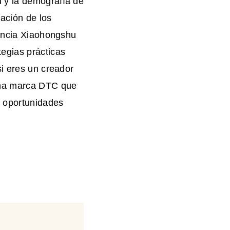
 y la demografía de
pación de los
rencia Xiaohongshu
egias prácticas
si eres un creador
una marca DTC que
e oportunidades