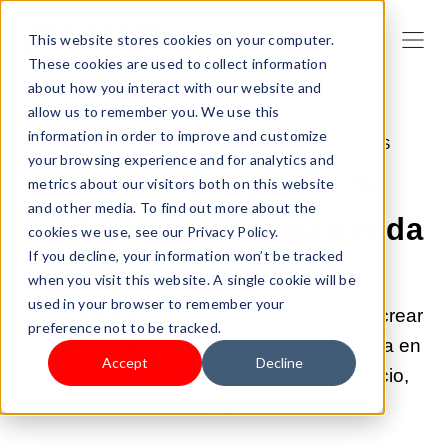
This website stores cookies on your computer.
These cookies are used to collect information
about how you interact with our website and
allow us to remember you. We use this
information in order to improve and customize
21-ABR-2025 10:23:43 |
SHOPLAZZA NEWS
your browsing experience and for analytics and
Crea un programa de
metrics about our visitors both on this website
and other media. To find out more about the
fidelización para tu tienda
cookies we use, see our Privacy Policy.
If you decline, your information won’t be tracked
Shoplazza en Lily.
when you visit this website. A single cookie will be
used in your browser to remember your
Los comerciantes de Shoplazza pueden crear
preference not to be tracked.
un programa de fidelización para su tienda en
Accept
Decline
línea con la ayuda de nuestro nuevo socio,
Lily.