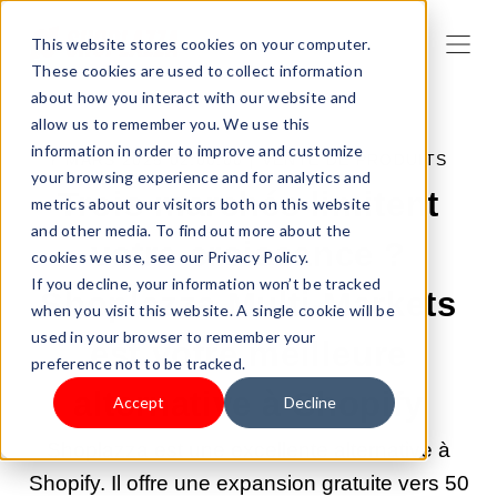
This website stores cookies on your computer.
These cookies are used to collect information
about how you interact with our website and
allow us to remember you. We use this
information in order to improve and customize
7 MARS 2025 02:00:00 |
VENTE DE PRODUITS
your browsing experience and for analytics and
Trois marchés limitent
metrics about our visitors both on this website
and other media. To find out more about the
votre croissance ?
cookies we use, see our Privacy Policy.
If you decline, your information won’t be tracked
Shoplazza Multi-Markets
when you visit this website. A single cookie will be
used in your browser to remember your
est votre meilleure
preference not to be tracked.
alternative à Shopify
Accept
Decline
Shoplazza est une excellente alternative à
Shopify. Il offre une expansion gratuite vers 50