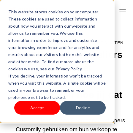
This website stores cookies on your computer.
These cookies are used to collect information
about how you interact with our website and
allow us to remember you. We use this
information in order to improve and customize
18-JUN-2025 2:00:00 |
VERKOOP JE PRODUCTEN
your browsing experience and for analytics and
Hoe Shoplaza winkeliers
metrics about our visitors both on this website
and other media. To find out more about the
slagen met
cookies we use, see our Privacy Policy.
If you decline, your information won’t be tracked
gepersonaliseerde
when you visit this website. A single cookie will be
used in your browser to remember your
producten (en hoe jij dat
preference not to be tracked.
ook kunt)
Accept
Decline
In deze blog leest u hoe Shoplazza-verkopers
Customily gebruiken om hun verkoop te