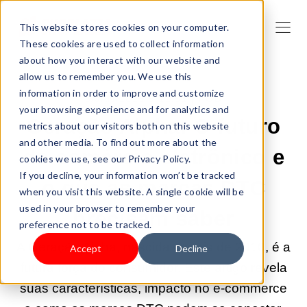
This website stores cookies on your computer.
These cookies are used to collect information
about how you interact with our website and
allow us to remember you. We use this
information in order to improve and customize
6/JAN/2025 9:12:51 |
POD
your browsing experience and for analytics and
Geração Alpha: O futuro
metrics about our visitors both on this website
and other media. To find out more about the
do comércio eletrônico e
cookies we use, see our Privacy Policy.
If you decline, your information won’t be tracked
o que as marcas DTC
when you visit this website. A single cookie will be
used in your browser to remember your
precisam saber
preference not to be tracked.
A Geração Alpha, nascida depois de 2010, é a
Accept
Decline
futura força do consumidor. Este artigo revela
suas características, impacto no e-commerce