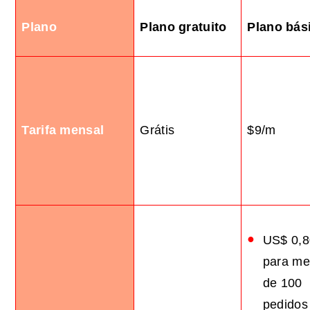
Plano
Plano gratuito
Plano bás
Tarifa mensal
Grátis
$9/m
US$ 0,8
para m
de 100
pedidos