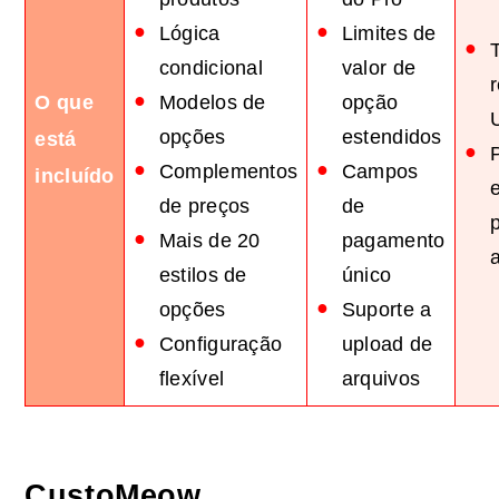
Lógica
Limites de
condicional
valor de
O que
Modelos de
opção
U
opções
estendidos
está
Complementos
Campos
incluído
de preços
de
Mais de 20
pagamento
estilos de
único
opções
Suporte a
Configuração
upload de
flexível
arquivos
CustoMeow