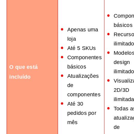
Compon
básicos
Apenas uma
Recurs
loja
ilimitad
Até 5 SKUs
Modelos
Componentes
design
básicos
O que está
ilimitad
Atualizações
incluído
Visuali
de
2D/3D
componentes
ilimitad
Até 30
Todas a
pedidos por
atualiz
mês
de