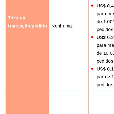
US$ 0,4
para m
Taxa de
de 1.00
transação/pedido
Nenhuma
pedidos
US$ 0,2
para m
de 10.0
pedidos
US$ 0,1
para ≥ 
pedidos