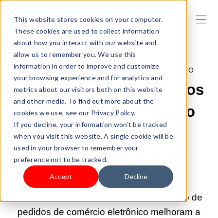
This website stores cookies on your computer.
These cookies are used to collect information
about how you interact with our website and
allow us to remember you. We use this
information in order to improve and customize
24/MAR/2026 9:00:02 |
PAGAMENTO & ENVIO
your browsing experience and for analytics and
Rastreamento de pedidos
metrics about our visitors both on this website
and other media. To find out more about the
no comércio eletrônico
cookies we use, see our Privacy Policy.
If you decline, your information won’t be tracked
para melhorar a
when you visit this website. A single cookie will be
used in your browser to remember your
experiência e reduzir
preference not to be tracked.
custos
Accept
Decline
Saiba como os sistemas de rastreamento de
pedidos de comércio eletrônico melhoram a