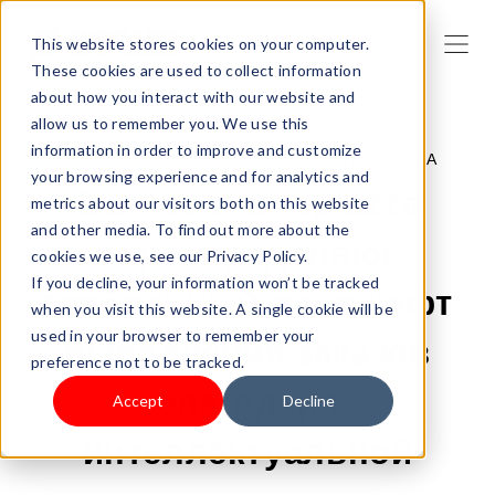
This website stores cookies on your computer.
These cookies are used to collect information
about how you interact with our website and
allow us to remember you. We use this
information in order to improve and customize
28.01.2026 0:00:00 |
НОВОСТИ SHOPLAZZA
your browsing experience and for analytics and
Cainiao и Shoplazza
metrics about our visitors both on this website
and other media. To find out more about the
переопределяют
cookies we use, see our Privacy Policy.
If you decline, your information won’t be tracked
глобальный ландшафт
when you visit this website. A single cookie will be
used in your browser to remember your
выполнения заказов
preference not to be tracked.
благодаря
Accept
Decline
интеллектуальной