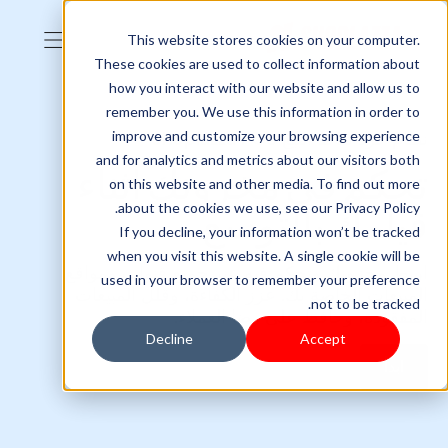
This website stores cookies on your computer.
These cookies are used to collect information about
how you interact with our website and allow us to
remember you. We use this information in order to
improve and customize your browsing experience
نظام جرد نقاط البيع Shoplazza POS
and for analytics and metrics about our visitors both
تحكم في مخزونك أثناء
on this website and other media. To find out more
about the cookies we use, see our Privacy Policy.
قيامك بالتوسع
If you decline, your information won’t be tracked
when you visit this website. A single cookie will be
اربط مخزونك وتحكم فيه عبر جميع قنوات ومواقع
used in your browser to remember your preference
المبيعات الخاصة بك. عزز الكفاءة، وقلل المبيعات
not to be tracked.
المفقودة، وحافظ على رضا العملاء.
Decline
Accept
ابدأ