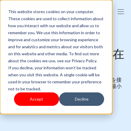
This website stores cookies on your computer.
These cookies are used to collect information about
how you interact with our website and allow us to
remember you. We use this information in order to
Shoplazza POS在庫システム
improve and customize your browsing experience
and for analytics and metrics about our visitors both
規模を拡大しながら在
on this website and other media. To find out more
about the cookies we use, see our Privacy Policy.
庫を管理
If you decline, your information won’t be tracked
when you visit this website. A single cookie will be
すべての販売チャネルとロケーションで在庫を接
used in your browser to remember your preference
続し、管理します。効率を高め、販売ロスを最小
not to be tracked.
限に抑え、顧客の満足度を維持します。
Accept
Decline
スタート