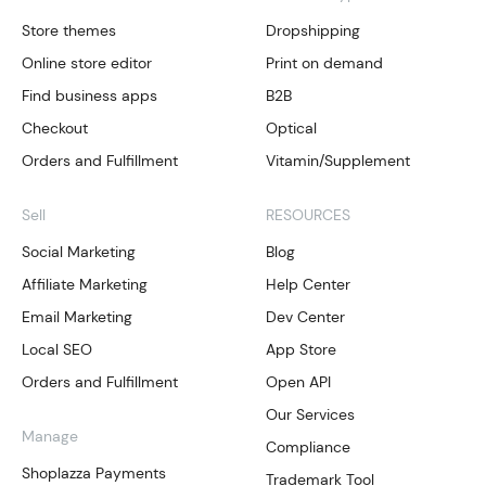
Store themes
Dropshipping
Online store editor
Print on demand
Find business apps
B2B
Checkout
Optical
Orders and Fulfillment
Vitamin/Supplement
Sell
RESOURCES
Social Marketing
Blog
Affiliate Marketing
Help Center
Email Marketing
Dev Center
Local SEO
App Store
Orders and Fulfillment
Open API
Our Services
Manage
Compliance
Shoplazza Payments
Trademark Tool