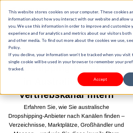
This website stores cookies on your computer. These cookies ar
information about how you interact with our website and allow
you. We use this information in order to improve and customize
experience and for analytics and metrics about our visitors both
and other media. To find out more about the cookies we use, see
07.07.2026 09:00:03 |
DROPSHIPPING
Policy.
So finden Sie
If you decline, your information won’t be tracked when you visit 
single cookie will be used in your browser to remember your pre
Dropshipping-Lieferanten
tracked.
in Australien: Nach
Accept
Vertriebskanal filtern
Erfahren Sie, wie Sie australische
Dropshipping-Anbieter nach Kanälen finden –
Verzeichnisse, Marktplätze, Großhändler und