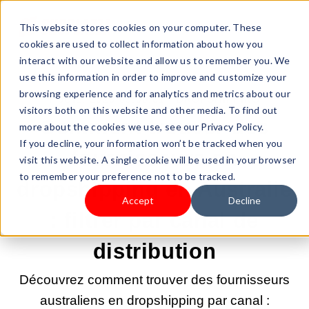
This website stores cookies on your computer. These
cookies are used to collect information about how you
interact with our website and allow us to remember you. We
use this information in order to improve and customize your
browsing experience and for analytics and metrics about our
7 JUIL. 2026 09:00:01 |
DROPSHIPPING
visitors both on this website and other media. To find out
Comment trouver des
more about the cookies we use, see our Privacy Policy.
If you decline, your information won’t be tracked when you
fournisseurs en
visit this website. A single cookie will be used in your browser
to remember your preference not to be tracked.
dropshipping en Australie
Accept
Decline
: filtrer par canal de
distribution
Découvrez comment trouver des fournisseurs
australiens en dropshipping par canal :