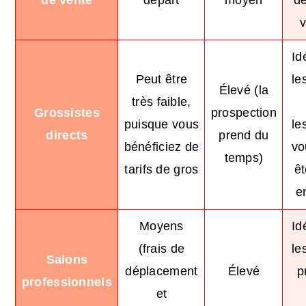
de vente
départ
moyen
d
v
Id
Peut être
le
Élevé (la
très faible,
Grossistes
prospection
puisque vous
le
directs
prend du
bénéficiez de
vo
temps)
tarifs de gros
êt
e
Moyens
Id
(frais de
le
Salons
déplacement
Élevé
p
professionnels
et