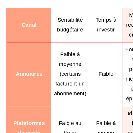
M
Sensibilité
Temps à
Canal
re
budgétaire
investir
c
Fo
Faible à
moyenne
p
Annuaires
(certains
Faible
ni
facturent un
abonnement)
ép
Id
Plateformes
Faible au
Faible à