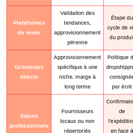
Validation des
Étape d
Plateformes
tendances,
cycle de v
de vente
approvisionnement
du produi
pérenne
Approvisionnement
Politique 
Grossistes
spécifique à une
dropshippi
directs
niche, marge à
consigné
long terme
par écrit
Confirmati
Fournisseurs
de
Salons
locaux ou non
l'expéditi
professionnels
répertoriés
en face 