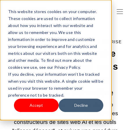
This website stores cookies on your computer.
These cookies are used to collect information
about how you interact with our website and
allow us to remember you. We use this
information in order to improve and customize
27 AVR. 2026 09:00:00 |
CRÉER UNE ENTREPRISE
your browsing experience and for analytics and
Comment créer un site
metrics about our visitors both on this website
and other media. To find out more about the
web professionnel sans
cookies we use, see our Privacy Policy.
If you decline, your information won’t be tracked
savoir coder ? Deux
when you visit this website. A single cookie will be
used in your browser to remember your
méthodes à connaître
preference not to be tracked.
Découvrez comment créer un site web
Accept
Decline
professionnel sans codage - comparez les
constructeurs de sites web AI et les outils